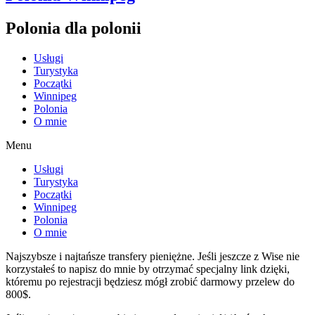
Polonia dla polonii
Usługi
Turystyka
Początki
Winnipeg
Polonia
O mnie
Menu
Usługi
Turystyka
Początki
Winnipeg
Polonia
O mnie
Najszybsze i najtańsze transfery pieniężne. Jeśli jeszcze z Wise nie
korzystałeś to napisz do mnie by otrzymać specjalny link dzięki,
któremu po rejestracji będziesz mógł zrobić darmowy przelew do
800$.