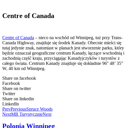
Centre of Canada
Centre of Canada
– nieco na wschód od Winnipeg, tuż przy Trans-
Canada Highway, znajduje się środek Kanady. Obecnie mieści się
tutaj jedynie znak, natomiast w planach jest stworzenie parku, który
będzie oznaczał geograficzne centrum Kanady, łączące wschodnią i
zachodnią część kraju, przyciągając Kanadyjczyków i turystów z
całego świata. Centrum Kanady znajduje się dokładnie 96° 48’ 35”
W, 40 km od Winnipeg.
Share on facebook
Facebook
Share on twitter
Twitter
Share on linkedin
LinkedIn
Prev
Previous
Spruce Woods
Next
MB Turystycznie
Next
Polonia Winnipeg