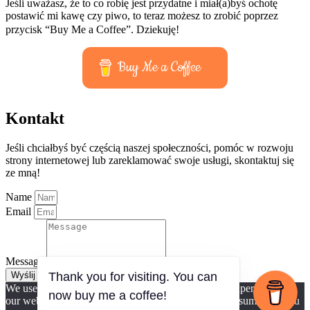
Jeśli uważasz, że to co robię jest przydatne i miał(a)byś ochotę
postawić mi kawę czy piwo, to teraz możesz to zrobić poprzez
przycisk “Buy Me a Coffee”. Dziekuję!
Buy Me a Coffee
Kontakt
Jeśli chciałbyś być częścią naszej społeczności, pomóc w rozwoju
strony internetowej lub zareklamować swoje usługi, skontaktuj się
ze mną!
Name
Email
Message
Thank you for visiting. You can
Wyślij
We use cookies to ensure that we give you the best experience on
now buy me a coffee!
our website. If you continue to use this site we will assume that you