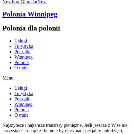
Next
Fort Gibraltar
Next
Polonia Winnipeg
Polonia dla polonii
Usługi
Turystyka
Początki
Winnipeg
Polonia
O mnie
Menu
Usługi
Turystyka
Początki
Winnipeg
Polonia
O mnie
Najszybsze i najtańsze transfery pieniężne. Jeśli jeszcze z Wise nie
korzystałeś to napisz do mnie by otrzymać specjalny link dzięki,