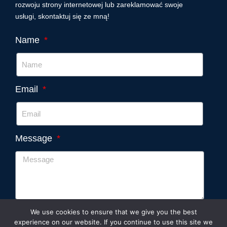
rozwoju strony internetowej lub zareklamować swoje
usługi, skontaktuj się ze mną!
Name
Email
Message
We use cookies to ensure that we give you the best
Wyślij
experience on our website. If you continue to use this site we
Thank you for visiting. You