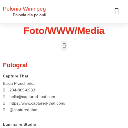
Polonia Winnipeg
Polonia dla polonii
Foto/WWW/Media
Fotograf
Capture That
Basia Przecherka
204-869-6933
hello@captured-that.com
https://www.captured-that.com/
@captured.that
Luminaire Studio