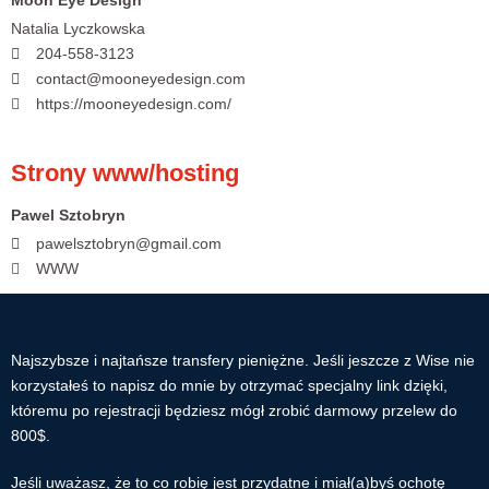
Moon Eye Design
Natalia Lyczkowska
204-558-3123
contact@mooneyedesign.com
https://mooneyedesign.com/
Strony www/hosting
Pawel Sztobryn
pawelsztobryn@gmail.com
WWW
Najszybsze i najtańsze transfery pieniężne. Jeśli jeszcze z Wise nie
korzystałeś to napisz do mnie by otrzymać specjalny link dzięki,
któremu po rejestracji będziesz mógł zrobić darmowy przelew do
800$.
Jeśli uważasz, że to co robię jest przydatne i miał(a)byś ochotę