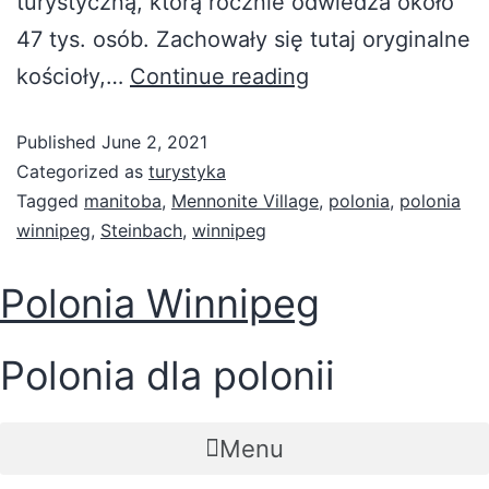
turystyczną, którą rocznie odwiedza około
47 tys. osób. Zachowały się tutaj oryginalne
Mennonite
kościoły,…
Continue reading
Village
Published
June 2, 2021
Categorized as
turystyka
Tagged
manitoba
,
Mennonite Village
,
polonia
,
polonia
winnipeg
,
Steinbach
,
winnipeg
Polonia Winnipeg
Polonia dla polonii
Menu